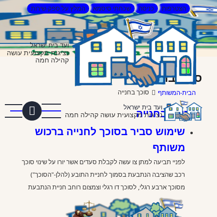
דילוג
הצטרפות
כניסה
שכחתי סיסמא
המלץ על ספק-שירות
לתוכן
העיקרי
ועד בית ישראל
נציגות מקצועית עושה
קהילה חמה
סוכך בחנייה
סוכך בחנייה
הבית-המשותף
ועד בית ישראל
סוכך בחנייה
נציגות מקצועית עושה קהילה חמה
שימוש סביר בסוכך לחנייה ברכוש
משותף
לפניי תביעה למתן צו עשה לקבלת סעדים אשר יורו על שינוי סוכך
רכב שהציבה הנתבעת בסמוך לחניית התובע (להלן-"הסוכך")
מסוכך ארבע רגלי, לסוכך דו רגלי וצמצום רוחב חניית הנתבעת
בהתאם לרוחב הרשום.
המפקח על רישום מקרקעין נעתר בחלקה לתביעת התובע והורה